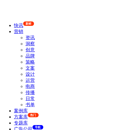
新鲜
快讯
营销
资讯
洞察
创意
品牌
策略
文案
设计
运营
电商
传播
日常
书单
案例库
热门
方案库
专题库
导航
广告公司