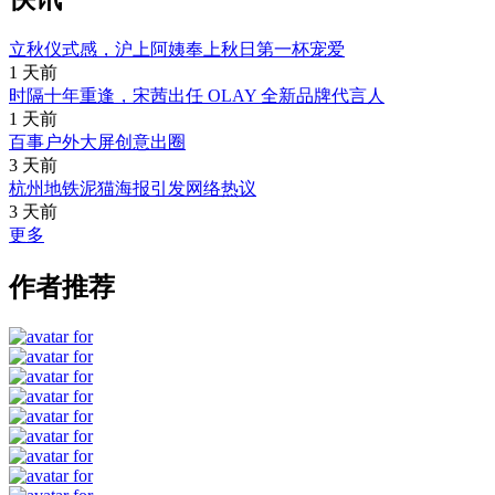
立秋仪式感，沪上阿姨奉上秋日第一杯宠爱
1 天前
时隔十年重逢，宋茜出任 OLAY 全新品牌代言人
1 天前
百事户外大屏创意出圈
3 天前
杭州地铁泥猫海报引发网络热议
3 天前
更多
作者推荐