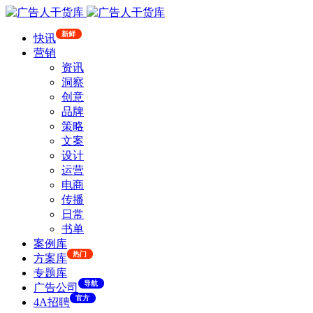
新鲜
快讯
营销
资讯
洞察
创意
品牌
策略
文案
设计
运营
电商
传播
日常
书单
案例库
热门
方案库
专题库
导航
广告公司
官方
4A招聘