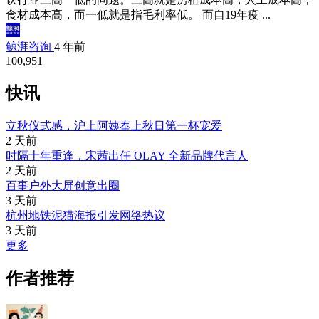
食材成本高，而一低就是指毛利率低。 而自19年疫 ...
鲸湃咨询
4 年前
100,951
快讯
立秋仪式感，沪上阿姨奉上秋日第一杯宠爱
2 天前
时隔十年重逢，宋茜出任 OLAY 全新品牌代言人
2 天前
百事户外大屏创意出圈
3 天前
杭州地铁泥猫海报引发网络热议
3 天前
更多
作者推荐