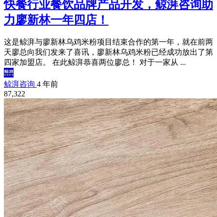
快餐行业餐饮品牌产品开发，鲸湃咨询助
力廖新林一年四店！
这是鲸湃与廖新林乌鸡米粉项目结束合作的第一年，就在前两
天廖总向我们发来了喜讯，廖新林乌鸡米粉已经成功放出了第
四家加盟店。 在此鲸湃恭喜两位廖总！ 对于一家从 ...
鲸湃咨询
4 年前
87,322