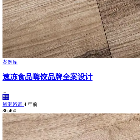
案例库
速冻食品嗨饺品牌全案设计
...
鲸湃咨询
4 年前
86,460