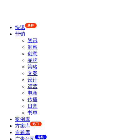
新鲜
快讯
营销
资讯
洞察
创意
品牌
策略
文案
设计
运营
电商
传播
日常
书单
案例库
热门
方案库
专题库
导航
广告公司