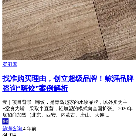
案例库
找准购买理由，创立超级品牌！鲸湃品牌
咨询“嗨饺”案例解析
壹｜项目背景 嗨饺，是青岛起家的水饺品牌，以外卖为主
+堂食为辅，采取半直营，轻加盟的模式向全国扩张。 2020年
底招商加盟（北京、西安、内蒙古、唐山、大连 ...
鲸湃咨询
4 年前
84,914