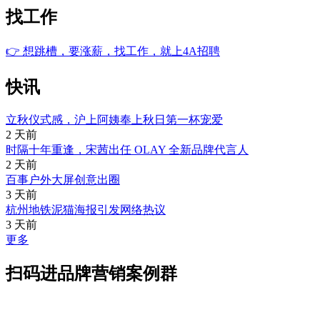
找工作
👉
想跳槽，要涨薪，找工作，就上4A招聘
快讯
立秋仪式感，沪上阿姨奉上秋日第一杯宠爱
2 天前
时隔十年重逢，宋茜出任 OLAY 全新品牌代言人
2 天前
百事户外大屏创意出圈
3 天前
杭州地铁泥猫海报引发网络热议
3 天前
更多
扫码进品牌营销案例群