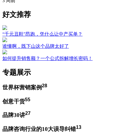
3 周前
好文推荐
“千元丑鞋”昂跑，凭什么让中产买单？
谁懂啊，既下山这个品牌太好了
如何提升销售额？一个公式拆解增长密码！
专题展示
28
世界杯营销案例
55
创意干货
27
品牌30讲
13
品牌咨询行业的10大误导纠错