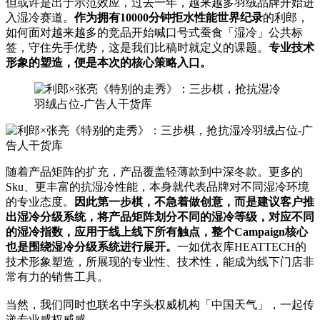
但或许是出于示范效应，过去一年，越来越多羽绒品牌开始进
入湿冷赛道。
作为拥有10000分钟拒水性能世界纪录
的利郎，
如何面对越来越多的竞品开始喊口号式蚕食「湿冷」公共标
签，守住先手优势，这是我们比稿时就定义的课题。
专业技术
形象的塑造，便是本次的核心策略入口。
随着产品矩阵的扩充，产品覆盖轻薄款到中深冬款。更多的
Sku、更丰富的抗湿冷性能，本身就代表品牌对不同湿冷环境
的专业态度。
因此第一步棋，不急着做创意
，而是建议客户推
出湿冷分级系统，将产品矩阵划分不同的湿冷等级，对应不同
的湿冷指数，应用于线上线下所有触点，整个Campaign核心
也是围绕湿冷分级系统进行展开。
一如优衣库HEATTECH的
技术形象塑造，所展现的专业性、技术性，能成为线下门店非
常有力的销售工具。
当然，我们同时也联名中字头权威机构「中国天气」，一起传
递专业感权威感。