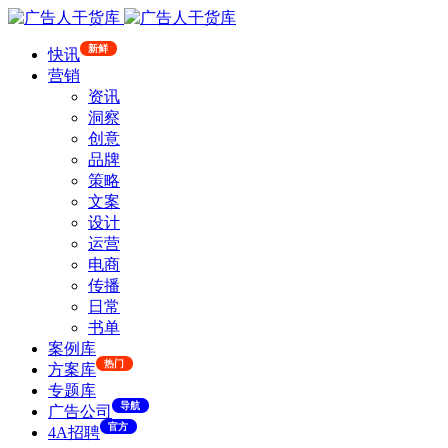
新鲜
快讯
营销
资讯
洞察
创意
品牌
策略
文案
设计
运营
电商
传播
日常
书单
案例库
热门
方案库
专题库
导航
广告公司
官方
4A招聘