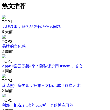
热文推荐
TOP1
品牌叙事，能为品牌解决什么问题
6 天前
TOP2
品牌的文化感
2 周前
TOP3
Apple×岳云鹏第4季：隐私保护用 iPhone，省心
4 周前
TOP4
葵花熊胆痔灵膏，把难言之隐玩成「疼痛艺术」
2 周前
TOP5
利郎：把洗了n次的polo衫，寄给博主开箱