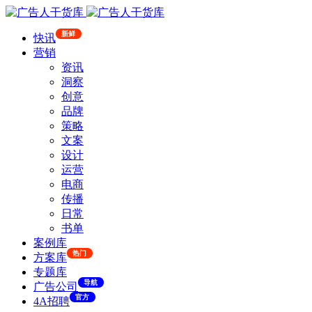
新鲜
快讯
营销
资讯
洞察
创意
品牌
策略
文案
设计
运营
电商
传播
日常
书单
案例库
热门
方案库
专题库
导航
广告公司
官方
4A招聘