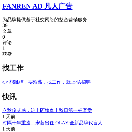
FANREN AD 凡人广告
为品牌提供基于社交网络的整合营销服务
39
文章
0
评论
1
获赞
找工作
👉
想跳槽，要涨薪，找工作，就上4A招聘
快讯
立秋仪式感，沪上阿姨奉上秋日第一杯宠爱
1 天前
时隔十年重逢，宋茜出任 OLAY 全新品牌代言人
1 天前