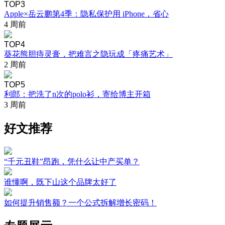
TOP3
Apple×岳云鹏第4季：隐私保护用 iPhone，省心
4 周前
TOP4
葵花熊胆痔灵膏，把难言之隐玩成「疼痛艺术」
2 周前
TOP5
利郎：把洗了n次的polo衫，寄给博主开箱
3 周前
好文推荐
“千元丑鞋”昂跑，凭什么让中产买单？
谁懂啊，既下山这个品牌太好了
如何提升销售额？一个公式拆解增长密码！