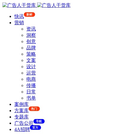
新鲜
快讯
营销
资讯
洞察
创意
品牌
策略
文案
设计
运营
电商
传播
日常
书单
案例库
热门
方案库
专题库
导航
广告公司
官方
4A招聘