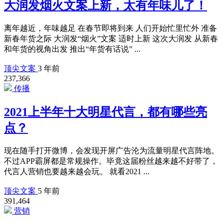
大润发烟火文案上新，太有年味儿了！
离年越近，年味越足 在春节即将到来 人们开始忙里忙外 准备
新春年货之际 大润发“烟火”文案 适时上新 这次大润发 从新春
和年货的视角出发 推出“年货有话说” ...
顶尖文案
3 年前
237,366
传播
2021上半年十大明星代言，都有哪些亮
点？
现在随手打开微博，会发现开屏广告沦为流量明星代言阵地。
不过APP霸屏都是常规操作。毕竟这届粉丝越来越不好带了，
代言人营销也要越来越会玩。 就看2021 ...
顶尖文案
5 年前
391,464
营销