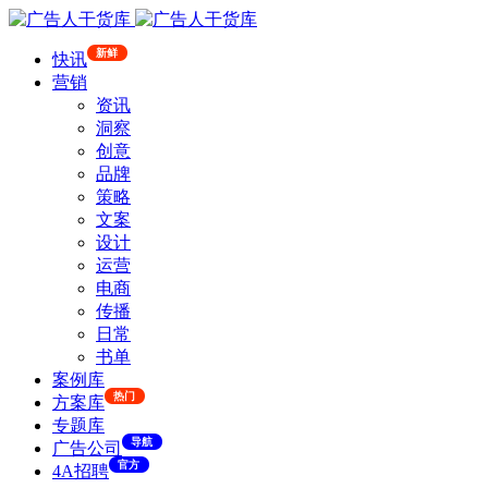
新鲜
快讯
营销
资讯
洞察
创意
品牌
策略
文案
设计
运营
电商
传播
日常
书单
案例库
热门
方案库
专题库
导航
广告公司
官方
4A招聘