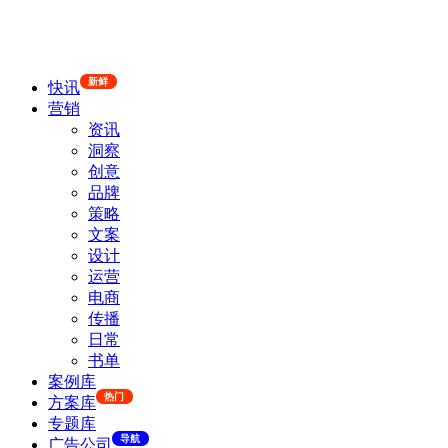
新鲜
快讯
营销
资讯
洞察
创意
品牌
策略
文案
设计
运营
电商
传播
日常
书单
案例库
热门
方案库
专题库
导航
广告公司