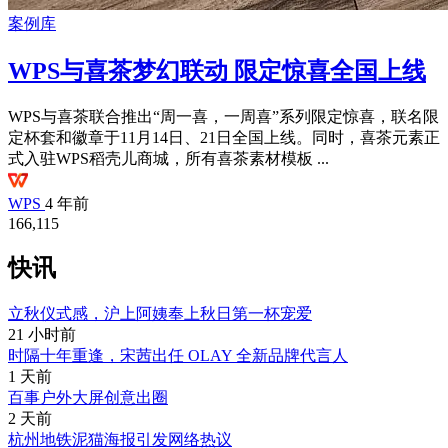
案例库
WPS与喜茶梦幻联动 限定惊喜全国上线
WPS与喜茶联合推出“周一喜，一周喜”系列限定惊喜，联名限
定杯套和徽章于11月14日、21日全国上线。同时，喜茶元素正
式入驻WPS稻壳儿商城，所有喜茶素材模板 ...
WPS
4 年前
166,115
快讯
立秋仪式感，沪上阿姨奉上秋日第一杯宠爱
21 小时前
时隔十年重逢，宋茜出任 OLAY 全新品牌代言人
1 天前
百事户外大屏创意出圈
2 天前
杭州地铁泥猫海报引发网络热议