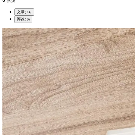
0
获赞
文章
( 14)
评论
( 0)