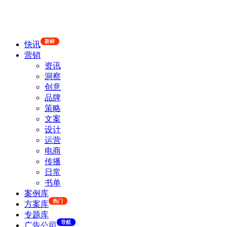
新鲜
快讯
营销
资讯
洞察
创意
品牌
策略
文案
设计
运营
电商
传播
日常
书单
案例库
热门
方案库
专题库
导航
广告公司