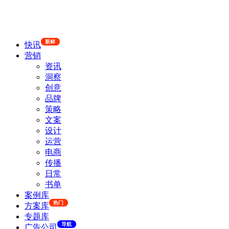
新鲜
快讯
营销
资讯
洞察
创意
品牌
策略
文案
设计
运营
电商
传播
日常
书单
案例库
热门
方案库
专题库
导航
广告公司