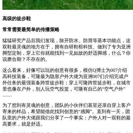
高级的徒步鞋
常常需要最简单的传播策略
猛猛研究产品后我们发现，除开防水、防滑等基本功能点，这
双鞋最灵魂的地方在于，拥有自研鞋楦科技、做到了专为亚洲
脚型定制，穿上它你就能找到一见如故的舒适脚感，什么？你
说磨合期？不存在的。
这么看来，好像可以玩的创意有很多，模仿Q博士为0
07
介绍
高科技装备，可隆最为隐形户外大佬为亚洲0
07
们介绍完成户
外任务的最强装备跨世徒步鞋；穿上可隆跨世徒步鞋，在城市
里也像在户外，别人玩空气投篮，可隆有自己的“空气户外”
……
为了想到有灵魂的创意，团队的小伙伴们甚至还亲自穿上客户
寄来的样品，希望能借此找到创意的“感脚”。直到有一天，团
队里的户外大佬跟我们分享了一个事实：户外人对一双鞋的最
高要求，就是舒适。