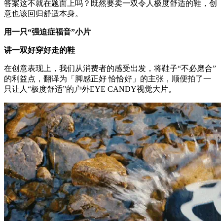
答案这不就在题面上吗？既然要卖一双令人极度舒适的鞋，创
意也该回归舒适本身。
用一只“强迫症福音”小片
讲一双好穿好走的鞋
在创意表现上，我们从消费者的感受出发，将鞋子“不必磨合”
的利益点，翻译为「脚感正好 恰恰好」的主张，顺便拍了一
只让人“极度舒适”的户外EYE
CANDY视觉大片。