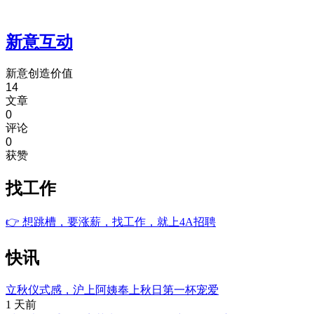
新意互动
新意创造价值
14
文章
0
评论
0
获赞
找工作
👉
想跳槽，要涨薪，找工作，就上4A招聘
快讯
立秋仪式感，沪上阿姨奉上秋日第一杯宠爱
1 天前