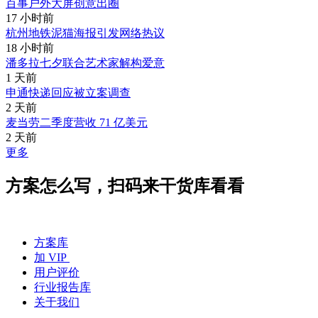
百事户外大屏创意出圈
17 小时前
杭州地铁泥猫海报引发网络热议
18 小时前
潘多拉七夕联合艺术家解构爱意
1 天前
申通快递回应被立案调查
2 天前
麦当劳二季度营收 71 亿美元
2 天前
更多
方案怎么写，扫码来干货库看看
方案库
加 VIP
用户评价
行业报告库
关于我们