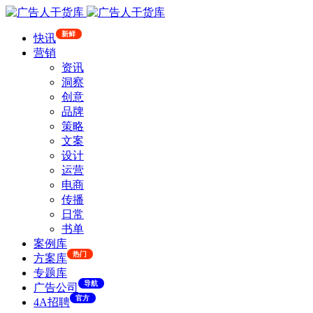
新鲜
快讯
营销
资讯
洞察
创意
品牌
策略
文案
设计
运营
电商
传播
日常
书单
案例库
热门
方案库
专题库
导航
广告公司
官方
4A招聘