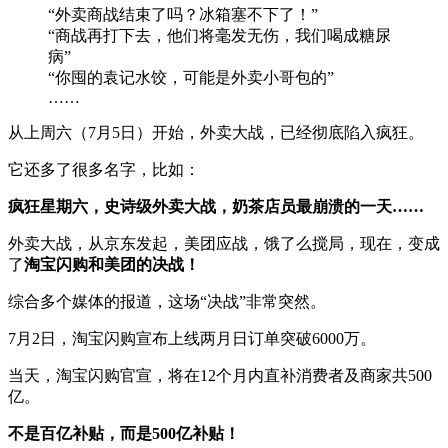
“外卖商战结束了吗？冰箱塞不下了！”
“商战再打下去，他们将毫发无伤，我们喝成糖尿
病”
“你囤的袁记水饺，可能是外卖小哥包的”
……
从上周六（7月5日）开始，外卖大战，已经彻底陷入疯狂。
它还多了很多名字，比如：
疯狂星期六，史诗级外卖大战，奶茶店员最崩溃的一天……
外卖大战，从京东发起，美团应战，饿了么搅局，现在，变成
了
淘宝闪购和美团的决战！
综合多个媒体的报道，这场“决战”非常突然。
7月2日，淘宝闪购宣布上线两月日订单突破6000万。
当天，淘宝闪购官宣，将在12个月内直补消费者及商家共500
亿。
不是百亿补贴，而是500亿补贴！