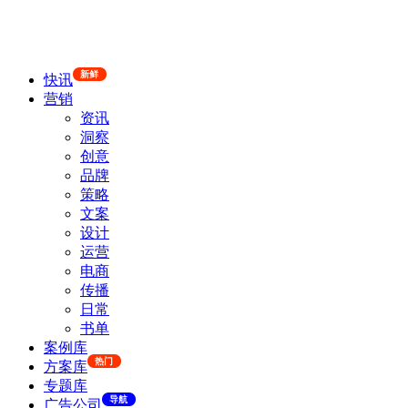
新鲜
快讯
营销
资讯
洞察
创意
品牌
策略
文案
设计
运营
电商
传播
日常
书单
案例库
热门
方案库
专题库
导航
广告公司