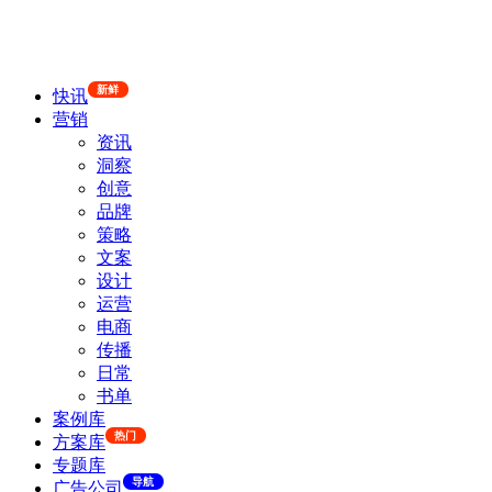
新鲜
快讯
营销
资讯
洞察
创意
品牌
策略
文案
设计
运营
电商
传播
日常
书单
案例库
热门
方案库
专题库
导航
广告公司