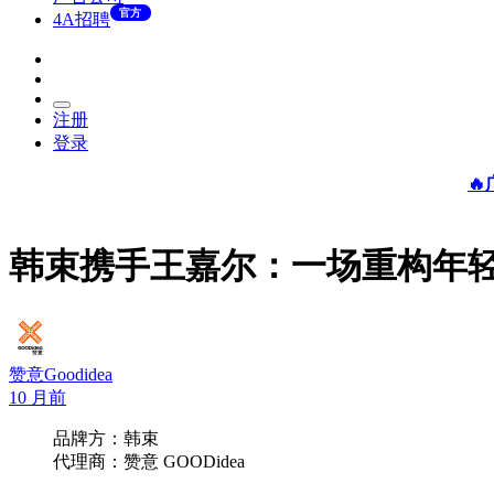
官方
4A招聘
注册
登录

韩束携手王嘉尔：一场重构年
赞意Goodidea
10 月前
品牌方：韩束
代理商：赞意 GOODidea