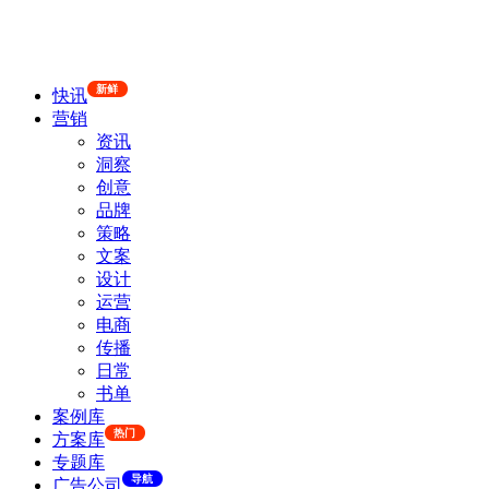
新鲜
快讯
营销
资讯
洞察
创意
品牌
策略
文案
设计
运营
电商
传播
日常
书单
案例库
热门
方案库
专题库
导航
广告公司