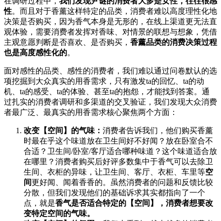
在调研过程中，
我们发现尹谜的消费者大多是女性，往往很感
性
。而且对于香薰这样特定的品类，消费者难以高度理性化地
决策是否购买，因为香气本身是无形的，在线上渠道更无法直
观体验，需要消费者发挥对香味、对情景的联想与想象，凭借
主观意愿判断是否喜欢、是否购买，
香薰品类的消费决策过程
也是高度感性化的
。
面对感性的品类、感性的消费者，我们难以通过问卷默认的选
项挖掘到大众真实的用香需求，只有激发ta的回忆、ta的动
机、ta的感受、ta的体验、甚至ta的抱怨，才能找到答案。通
过扎实的消费者调研和多渠道的交叉验证，我们发现大众消费
者最广泛、最真实的用香需求核心聚焦两个方面：
改变【空间】的气味：
消费者告诉我们，他们购买香薰
时最在乎这个味道放在卫生间好不好闻？放在卧室合不
合适？卫生间/卧室/客厅适合哪种味道？这个味道适合放
在哪里？消费者购买后好评多数集中于香气可以去除卫
生间、衣柜的异味，让卫生间、客厅、衣柜、车里等
空
间
更好闻、闻着香香的。虽然消费者的问题和反馈比较
分散，但我们发现他们的基础诉求其实都指向了一个
点，就是
香气是否适合特定的【空间】，消费者想要改
变特定空间的气味。