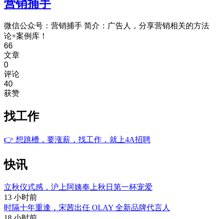
营销捕手
微信公众号：营销捕手 简介：广告人，分享营销相关的方法
论+案例库！
66
文章
0
评论
40
获赞
找工作
👉
想跳槽，要涨薪，找工作，就上4A招聘
快讯
立秋仪式感，沪上阿姨奉上秋日第一杯宠爱
13 小时前
时隔十年重逢，宋茜出任 OLAY 全新品牌代言人
18 小时前