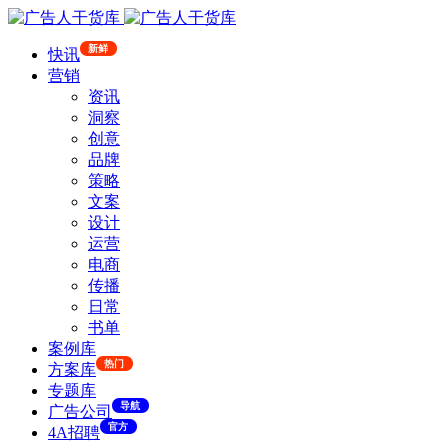
新鲜
快讯
营销
资讯
洞察
创意
品牌
策略
文案
设计
运营
电商
传播
日常
书单
案例库
热门
方案库
专题库
导航
广告公司
官方
4A招聘