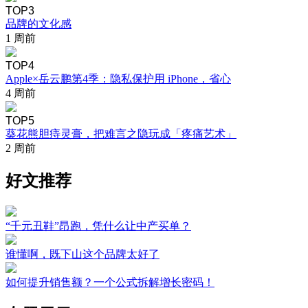
TOP3
品牌的文化感
1 周前
TOP4
Apple×岳云鹏第4季：隐私保护用 iPhone，省心
4 周前
TOP5
葵花熊胆痔灵膏，把难言之隐玩成「疼痛艺术」
2 周前
好文推荐
“千元丑鞋”昂跑，凭什么让中产买单？
谁懂啊，既下山这个品牌太好了
如何提升销售额？一个公式拆解增长密码！