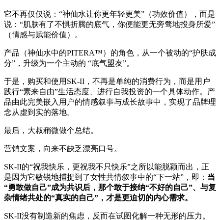
它不再仅仅说：“神仙水让你更年轻更美”（功效价值），而是
说：“肌肤有了不惧折腾的底气，你便能更无旁骛地投身所爱”
（情感与赋能价值）。
产品（神仙水中的PITERA™）的角色，从一个被动的“护肤成
分”，升级为一个主动的 “底气盟友”。
于是，购买和使用SK-II，不再是单纯的消费行为，而是用户
践行“素来自由”生活态度、进行自我投资的一个具体动作。产
品由此完美嵌入用户的情感叙事与成长故事中，实现了品牌理
念从虚到实的落地。
最后，大叔稍微做个总结。
营销文案，向来不缺乏漂亮口号。
SK-II的“祝我快乐，更祝我不只快乐”之所以能脱颖而出，正
是因为它敏锐地捕捉到了女性共情叙事中的“下一站”，即：
当
“勇敢做自己”成为共识后，那个敢于接纳“不好的自己”、与复
杂情绪共处的“真实的自己”，才是更迫切的内心需求。
SK-II没有制造新的焦虑，反而在试图化解一种无形的压力。