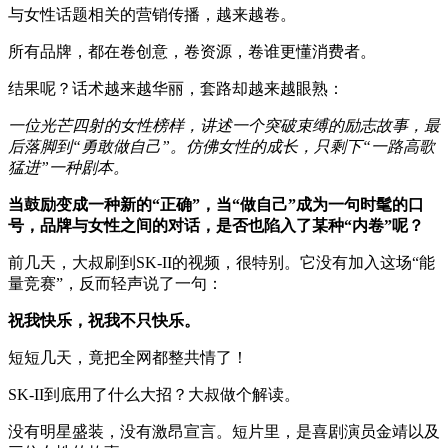
与女性话题相关的营销传播，越来越卷。
所有品牌，都在卷创意，卷资源，卷谁更懂消费者。
结果呢？话术越来越华丽，套路却越来越眼熟：
一位光芒四射的女性榜样，讲述一个突破束缚的励志故事，最
后落脚到“勇敢做自己”。仿佛女性的成长，只剩下“一路高歌
猛进”一种剧本。
当鼓励变成一种新的“正确”，当“做自己”成为一句时髦的口
号，品牌与女性之间的对话，是否也陷入了某种“内卷”呢？
前几天，大叔刷到SK-II的视频，很特别。它没有加入这场“能
量竞赛”，反而轻声说了一句：
祝我快乐，祝我不只快乐。
短短几天，竟把全网都整共情了！
SK-II到底用了什么大招？大叔做个解读。
没有明星盛装，没有激昂宣言。短片里，是喜剧演员金靖以及