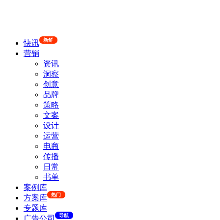
新鲜
快讯
营销
资讯
洞察
创意
品牌
策略
文案
设计
运营
电商
传播
日常
书单
案例库
热门
方案库
专题库
导航
广告公司