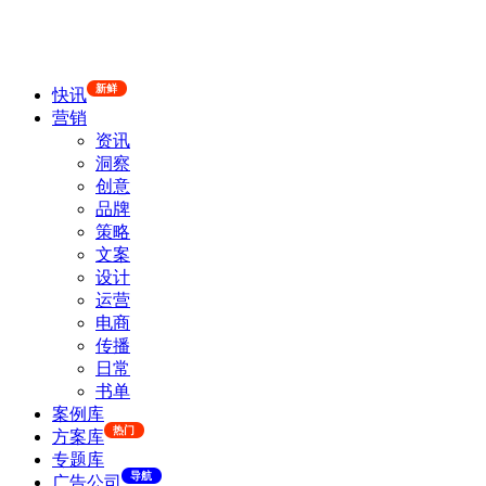
新鲜
快讯
营销
资讯
洞察
创意
品牌
策略
文案
设计
运营
电商
传播
日常
书单
案例库
热门
方案库
专题库
导航
广告公司