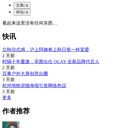
文章
( 0)
评论
( 0)
看起来这里没有任何东西…
快讯
立秋仪式感，沪上阿姨奉上秋日第一杯宠爱
2 天前
时隔十年重逢，宋茜出任 OLAY 全新品牌代言人
2 天前
百事户外大屏创意出圈
3 天前
杭州地铁泥猫海报引发网络热议
3 天前
更多
作者推荐