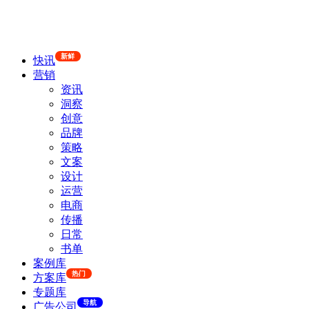
新鲜
快讯
营销
资讯
洞察
创意
品牌
策略
文案
设计
运营
电商
传播
日常
书单
案例库
热门
方案库
专题库
导航
广告公司