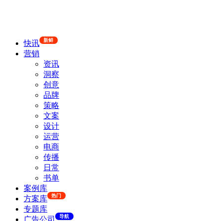
新鲜
快讯
营销
资讯
洞察
创意
品牌
策略
文案
设计
运营
电商
传播
日常
书单
案例库
热门
方案库
专题库
导航
广告公司