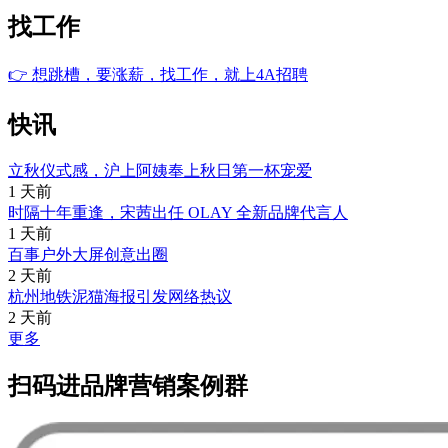
找工作
👉
想跳槽，要涨薪，找工作，就上4A招聘
快讯
立秋仪式感，沪上阿姨奉上秋日第一杯宠爱
1 天前
时隔十年重逢，宋茜出任 OLAY 全新品牌代言人
1 天前
百事户外大屏创意出圈
2 天前
杭州地铁泥猫海报引发网络热议
2 天前
更多
扫码进品牌营销案例群