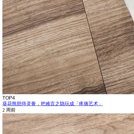
TOP4
葵花熊胆痔灵膏，把难言之隐玩成「疼痛艺术」
2 周前