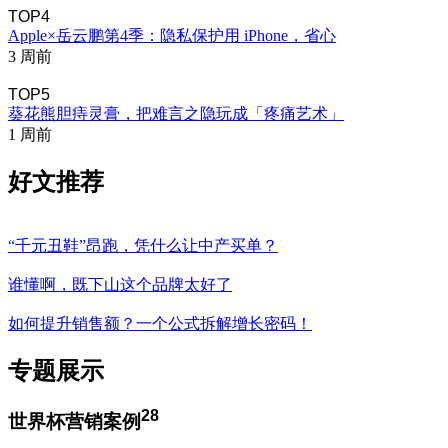
TOP4
Apple×岳云鹏第4季：隐私保护用 iPhone，省心
3 周前
TOP5
葵花熊胆痔灵膏，把难言之隐玩成「疼痛艺术」
1 周前
好文推荐
“千元丑鞋”昂跑，凭什么让中产买单？
谁懂啊，既下山这个品牌太好了
如何提升销售额？一个公式拆解增长密码！
专题展示
28
世界杯营销案例