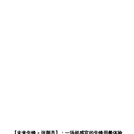
【未来先锋 × 张颜齐】：一场超感官的先锋用餐体验