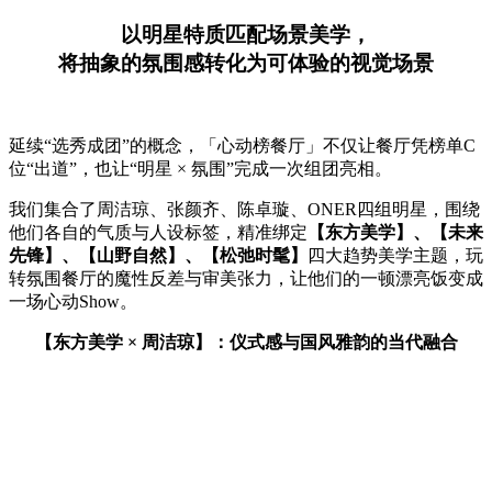
以明星特质匹配场景美学，
将抽象的氛围感转化为可体验的视觉场景
延续“选秀成团”的概念，「心动榜餐厅」不仅让餐厅凭榜单C
位“出道”，也让“明星 × 氛围”完成一次组团亮相。
我们集合了周洁琼、张颜齐、陈卓璇、ONER四组明星，围绕
他们各自的气质与人设标签，精准绑定
【东方美学】、【未来
先锋】、【山野自然】、【松弛时髦】
四大趋势美学主题，玩
转氛围餐厅的魔性反差与审美张力，让他们的一顿漂亮饭变成
一场心动Show。
【东方美学 × 周洁琼】：仪式感与国风雅韵的当代融合