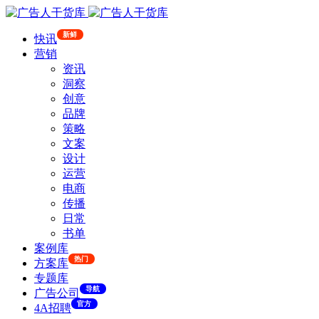
新鲜
快讯
营销
资讯
洞察
创意
品牌
策略
文案
设计
运营
电商
传播
日常
书单
案例库
热门
方案库
专题库
导航
广告公司
官方
4A招聘