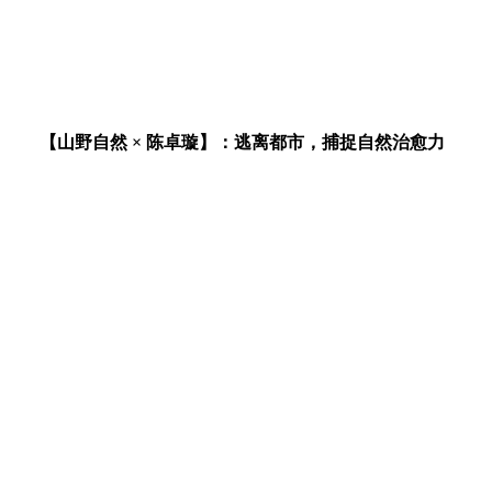
【山野自然 × 陈卓璇】：逃离都市，捕捉自然治愈力