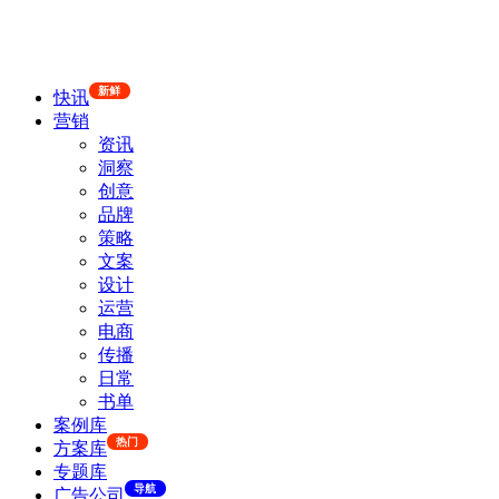
新鲜
快讯
营销
资讯
洞察
创意
品牌
策略
文案
设计
运营
电商
传播
日常
书单
案例库
热门
方案库
专题库
导航
广告公司