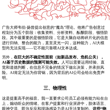
广告大师韦伯·扬曾提出创意的“魔岛”理论。他将广告创意过
程划分为五个阶段：收集资料、分析资料、酝酿阶段、顿悟阶
段。其中最重要的是顿悟阶段，它是大脑自动将碎片化的信息
进行归纳、整合的能力，直至灵光一闪，这种能力，AI大模
型尚无法实现——它不能只靠喂AI文本达成。
另外，
在巨大的不确定性面前（如新品发布、危机公关），
AI基于
历史数据的预测可能失效。
人可以需要运用经验、直
觉和道德判断，在信息不完备的情况下做出决策，并承担风
险。AI肯定无法为你背锅，因为背后的AI公司会给出免责声
明。
三、物理性
这是提案高手的福音。我一直要求公司员工必须有能力站在台
上，煽动听众的情绪。在客户提案和行业演讲中，肢体语言、
眼神交流、即兴反应和现场感染力是AI无法复制的。
这些“物