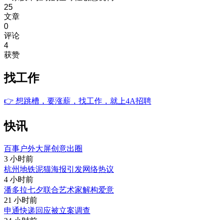
25
文章
0
评论
4
获赞
找工作
👉
想跳槽，要涨薪，找工作，就上4A招聘
快讯
百事户外大屏创意出圈
3 小时前
杭州地铁泥猫海报引发网络热议
4 小时前
潘多拉七夕联合艺术家解构爱意
21 小时前
申通快递回应被立案调查