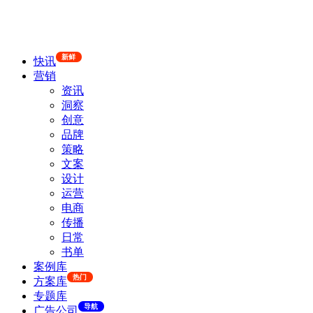
新鲜
快讯
营销
资讯
洞察
创意
品牌
策略
文案
设计
运营
电商
传播
日常
书单
案例库
热门
方案库
专题库
导航
广告公司