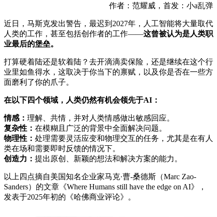
作者：范耀威，首发：小a乱弹
近日，马斯克发出警告，最迟到2027年，人工智能将大量取代
人类的工作，甚至包括创作者的工作——
这曾被认为是人类职
业最后的堡垒。
打算硬着陆还是软着陆？去开滴滴卖保险，还是继续在这个行
业里如鱼得水，这取决于你当下的禀赋，以及你是否在一些方
面磨利了你的爪子。
在以下四个领域，人类仍然有机会领先于AI：
情感：
理解、共情，并对人类情感做出敏感回应。
复杂性：
在模糊且广泛的背景中全面解决问题。
物理性：
处理需要灵活应变和物理交互的任务，尤其是在有人
类在场和需要即时反馈的情况下。
创造力：
提出原创、新颖的想法和解决方案的能力。
以上四点摘自美国知名企业家马克·曹-桑德斯（Marc Zao-
Sanders）的文章《Where Humans still have the edge on AI》，
发表于2025年初的《哈佛商业评论》。