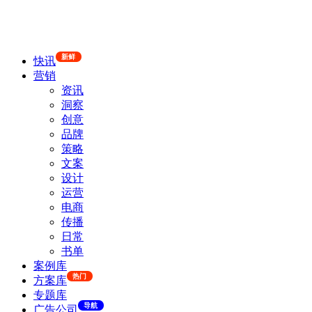
新鲜
快讯
营销
资讯
洞察
创意
品牌
策略
文案
设计
运营
电商
传播
日常
书单
案例库
热门
方案库
专题库
导航
广告公司