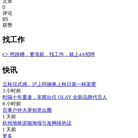
文章
0
评论
65
获赞
找工作
👉
想跳槽，要涨薪，找工作，就上4A招聘
快讯
立秋仪式感，沪上阿姨奉上秋日第一杯宠爱
3 小时前
时隔十年重逢，宋茜出任 OLAY 全新品牌代言人
8 小时前
百事户外大屏创意出圈
1 天前
杭州地铁泥猫海报引发网络热议
1 天前
更多