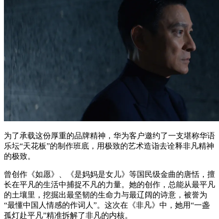
为了承载这份厚重的品牌精神，华为客户邀约了一支堪称华语
乐坛“天花板”的制作班底，用极致的艺术造诣去诠释非凡精神
的极致。
曾创作《如愿》、《是妈妈是女儿》等国民级金曲的唐恬，擅
长在平凡的生活中捕捉不凡的力量。她的创作，总能从最平凡
的土壤里，挖掘出最坚韧的生命力与最辽阔的诗意，被誉为
“最懂中国人情感的作词人”。这次在《非凡》中，她用“一盏
孤灯赴平凡”精准拆解了非凡的内核。