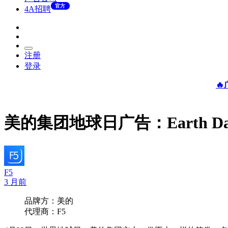
官方
4A招聘
注册
登录

美的集团地球日广告：Earth Day ·
F5
3 月前
品牌方：美的
代理商：F5