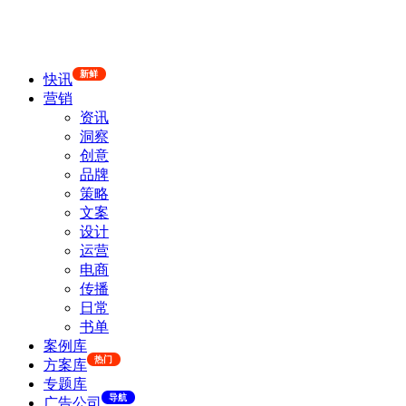
新鲜
快讯
营销
资讯
洞察
创意
品牌
策略
文案
设计
运营
电商
传播
日常
书单
案例库
热门
方案库
专题库
导航
广告公司