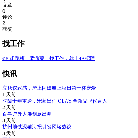
文章
0
评论
2
获赞
找工作
👉
想跳槽，要涨薪，找工作，就上4A招聘
快讯
立秋仪式感，沪上阿姨奉上秋日第一杯宠爱
1 天前
时隔十年重逢，宋茜出任 OLAY 全新品牌代言人
2 天前
百事户外大屏创意出圈
3 天前
杭州地铁泥猫海报引发网络热议
3 天前