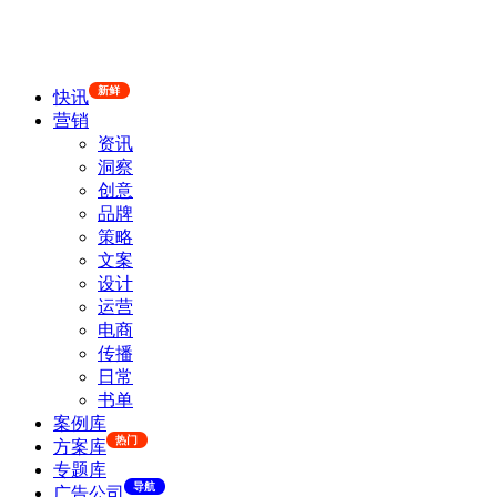
新鲜
快讯
营销
资讯
洞察
创意
品牌
策略
文案
设计
运营
电商
传播
日常
书单
案例库
热门
方案库
专题库
导航
广告公司