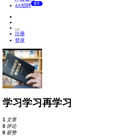
官方
4A招聘
注册
登录
学习学习再学习
1
文章
0
评论
0
获赞