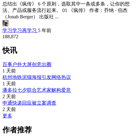
总结出《疯传》 6 个原则，选取其中一条或多条，让你的想
法、产品或服务流行起来。 01 《疯传》 作者：乔纳 · 伯杰
（Jonah Berger） 出版社 ...
学习学习再学习
5 年前
188,872
快讯
百事户外大屏创意出圈
1 天前
杭州地铁泥猫海报引发网络热议
1 天前
潘多拉七夕联合艺术家解构爱意
2 天前
申通快递回应被立案调查
2 天前
更多
作者推荐