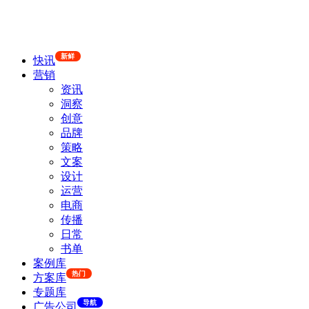
新鲜
快讯
营销
资讯
洞察
创意
品牌
策略
文案
设计
运营
电商
传播
日常
书单
案例库
热门
方案库
专题库
导航
广告公司