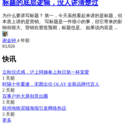
标题的底层逻辑，没人讲清楚过
为什么要讲写标题？ 第一，今天虽然看起来讲的是标题，但
本质上讲的是营销。 写标题是一件很小的事，但它带来的影
响却很大。营销在塑造预期，标题也是。 如果说内容是 ...
谢金钟
4 年前
83,926
快讯
立秋仪式感，沪上阿姨奉上秋日第一杯宠爱
1 天前
时隔十年重逢，宋茜出任 OLAY 全新品牌代言人
2 天前
百事户外大屏创意出圈
3 天前
杭州地铁泥猫海报引发网络热议
3 天前
更多