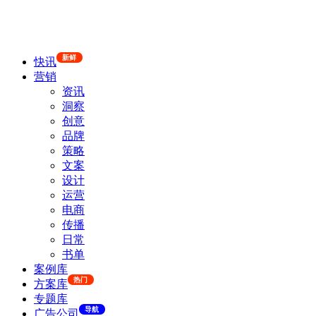
新鲜
快讯
营销
资讯
洞察
创意
品牌
策略
文案
设计
运营
电商
传播
日常
书单
案例库
热门
方案库
专题库
导航
广告公司