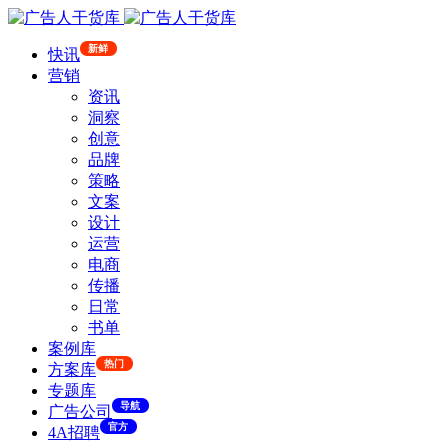
新鲜
快讯
营销
资讯
洞察
创意
品牌
策略
文案
设计
运营
电商
传播
日常
书单
案例库
热门
方案库
专题库
导航
广告公司
官方
4A招聘