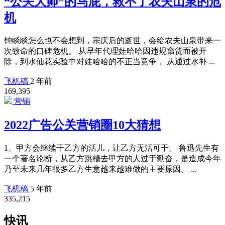
“公关大师”的马屁，救不了农夫山泉的危
机
钟睒睒怎么也不会想到，宗庆后的逝世，会给农夫山泉带来一
次致命的口碑危机。 从早年代理娃哈哈因违规窜货而被开
除，到水仙花实验中对娃哈哈的不正当竞争， 从通过水补 ...
飞机稿
2 年前
169,395
营销
2022广告公关营销圈10大猜想
1、甲方会继续干乙方的活儿，让乙方无活可干。 鲁迅先生有
一个著名论断，从乙方跳槽去甲方的人过于勤奋，是造成今年
乃至未来几年很多乙方生意越来越难做的主要原因。 ...
飞机稿
5 年前
335,215
快讯