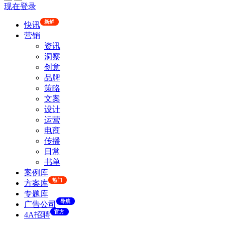
现在登录
新鲜
快讯
营销
资讯
洞察
创意
品牌
策略
文案
设计
运营
电商
传播
日常
书单
案例库
热门
方案库
专题库
导航
广告公司
官方
4A招聘