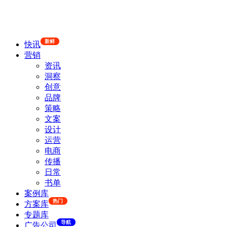
新鲜
快讯
营销
资讯
洞察
创意
品牌
策略
文案
设计
运营
电商
传播
日常
书单
案例库
热门
方案库
专题库
导航
广告公司