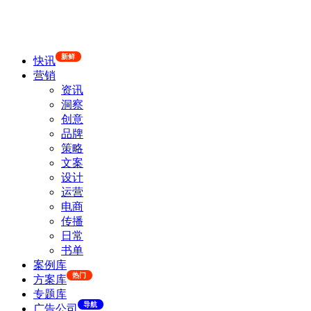
新鲜
快讯
营销
资讯
洞察
创意
品牌
策略
文案
设计
运营
电商
传播
日常
书单
案例库
热门
方案库
专题库
导航
广告公司