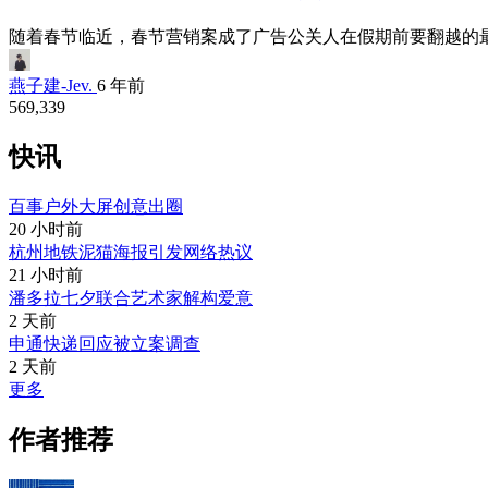
随着春节临近，春节营销案成了广告公关人在假期前要翻越的最
燕子建-Jev.
6 年前
569,339
快讯
百事户外大屏创意出圈
20 小时前
杭州地铁泥猫海报引发网络热议
21 小时前
潘多拉七夕联合艺术家解构爱意
2 天前
申通快递回应被立案调查
2 天前
更多
作者推荐