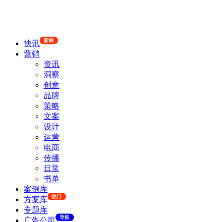
新鲜
快讯
营销
资讯
洞察
创意
品牌
策略
文案
设计
运营
电商
传播
日常
书单
案例库
热门
方案库
专题库
导航
广告公司