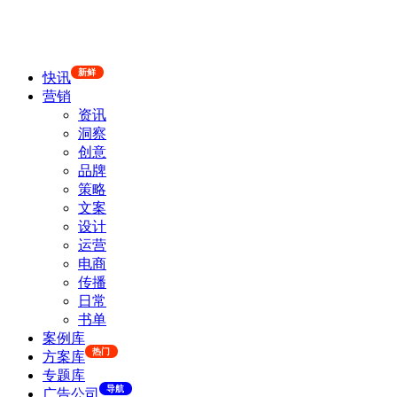
新鲜
快讯
营销
资讯
洞察
创意
品牌
策略
文案
设计
运营
电商
传播
日常
书单
案例库
热门
方案库
专题库
导航
广告公司