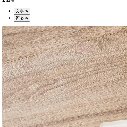
2
获赞
文章
( 9)
评论
( 0)