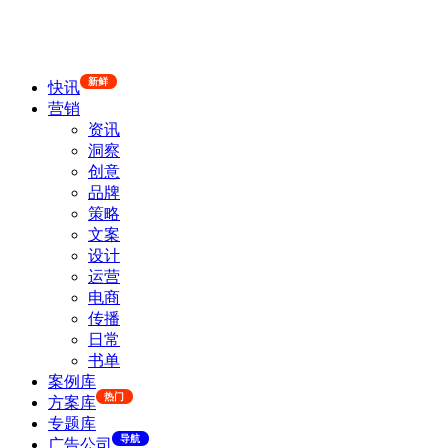
新鲜
快讯
营销
资讯
洞察
创意
品牌
策略
文案
设计
运营
电商
传播
日常
书单
案例库
热门
方案库
专题库
导航
广告公司