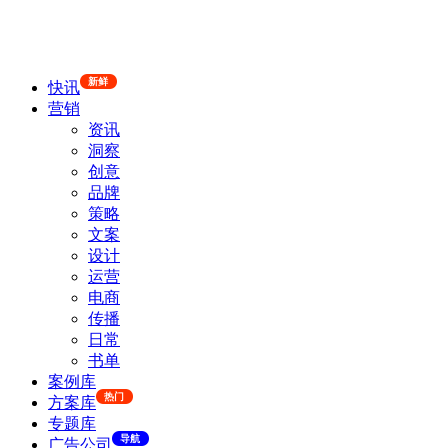
新鲜
快讯
营销
资讯
洞察
创意
品牌
策略
文案
设计
运营
电商
传播
日常
书单
案例库
热门
方案库
专题库
导航
广告公司