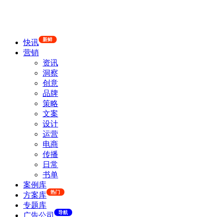
新鲜
快讯
营销
资讯
洞察
创意
品牌
策略
文案
设计
运营
电商
传播
日常
书单
案例库
热门
方案库
专题库
导航
广告公司