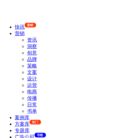
新鲜
快讯
营销
资讯
洞察
创意
品牌
策略
文案
设计
运营
电商
传播
日常
书单
案例库
热门
方案库
专题库
导航
广告公司