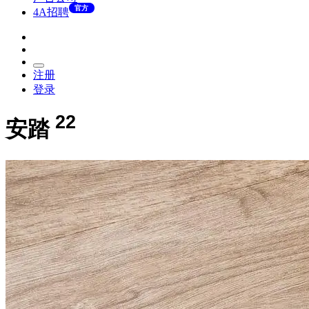
官方
4A招聘
注册
登录
22
安踏