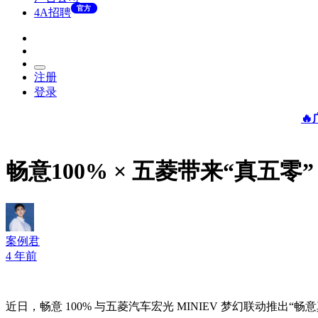
官方
4A招聘
注册
登录

畅意100% × 五菱带来“真五零”
案例君
4 年前
近日，畅意 100% 与五菱汽车宏光 MINIEV 梦幻联动推出