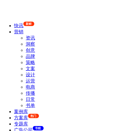
新鲜
快讯
营销
资讯
洞察
创意
品牌
策略
文案
设计
运营
电商
传播
日常
书单
案例库
热门
方案库
专题库
导航
广告公司