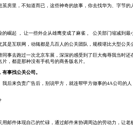
息茧房里，不知道而已，这些神奇的故事，你去找华为、字节的
业的崛起 ， 让一些外企从雄鹰变成了麻雀 。 公关部门缩减到最
尤其是互联网，动辄都是几百人的公关团队，规模堪比大型公关
替同事去跑过一次北京车展，深深的感受到了巨大侮辱我当时还
名片，都是那种没有手机号的商务版名片。
，有事找公关公司。
。我后来负责广告后，别说甲方，就连帮甲方做事的4A公司的人
？
天用邮件体现自己的忙碌，通过邮件来协调周边的劳动力，让老