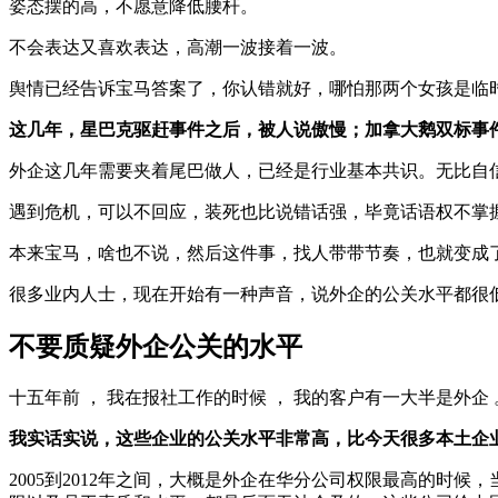
姿态摆的高，不愿意降低腰杆。
不会表达又喜欢表达，高潮一波接着一波。
舆情已经告诉宝马答案了，你认错就好，哪怕那两个女孩是临
这几年，星巴克驱赶事件之后，被人说傲慢；加拿大鹅双标事
外企这几年需要夹着尾巴做人，已经是行业基本共识。无比自
遇到危机，可以不回应，装死也比说错话强，毕竟话语权不掌
本来宝马，啥也不说，然后这件事，找人带带节奏，也就变成了
很多业内人士，现在开始有一种声音，说外企的公关水平都很
不要质疑外企公关的水平
十五年前 ， 我在报社工作的时候 ， 我的客户有一大半是外企 。 佳能
我实话实说，这些企业的公关水平非常高，比今天很多本土企
2005到2012年之间，大概是外企在华分公司权限最高的