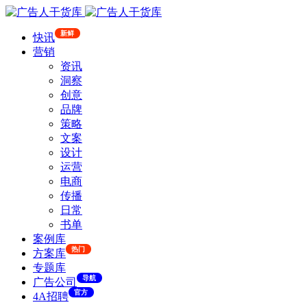
新鲜
快讯
营销
资讯
洞察
创意
品牌
策略
文案
设计
运营
电商
传播
日常
书单
案例库
热门
方案库
专题库
导航
广告公司
官方
4A招聘