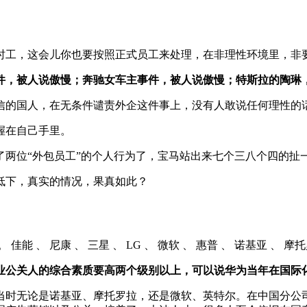
时工，这会儿你也要按照正式员工来处理，在非理性环境里，非
件，被人说傲慢；奔驰女车主事件，被人说傲慢；特斯拉的陶琳
信的国人，在无条件谴责外企这件事上，没有人敢说任何理性的
握在自己手里。
两位“外包员工”的个人行为了，宝马站出来七个三八个四的扯一
低下，真实的情况，果真如此？
 、 尼康 、 三星 、 LG 、 微软 、 惠普 、 诺基亚 、 摩
业公关人的综合素质要高两个级别以上，可以说华为当年在国际
时候，当时无论是诺基亚、摩托罗拉，还是微软、英特尔。在中国分