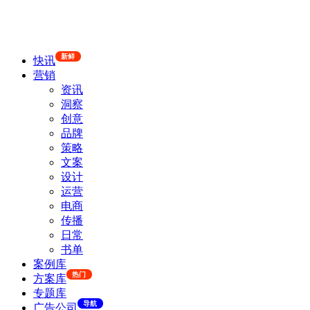
新鲜
快讯
营销
资讯
洞察
创意
品牌
策略
文案
设计
运营
电商
传播
日常
书单
案例库
热门
方案库
专题库
导航
广告公司