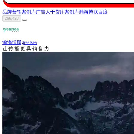
品牌营销案例库
广告人干货库
案例库
瀚海博联
百度
266,428
瀚海博联greatsea
让 传 播 更 具 销 售 力