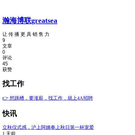
瀚海博联greatsea
让 传 播 更 具 销 售 力
9
文章
0
评论
45
获赞
找工作
👉
想跳槽，要涨薪，找工作，就上4A招聘
快讯
立秋仪式感，沪上阿姨奉上秋日第一杯宠爱
1 天前