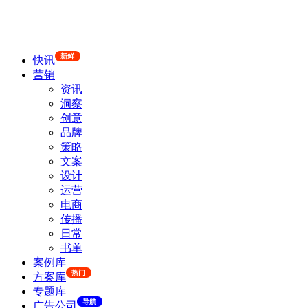
新鲜
快讯
营销
资讯
洞察
创意
品牌
策略
文案
设计
运营
电商
传播
日常
书单
案例库
热门
方案库
专题库
导航
广告公司