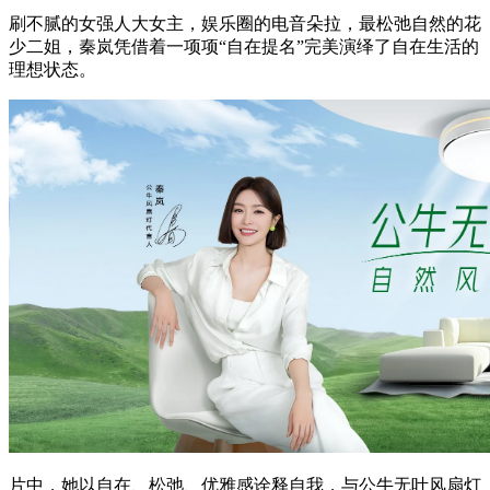
刷不腻的女强人大女主，娱乐圈的电音朵拉，最松弛自然的花
少二姐，秦岚凭借着一项项“自在提名”完美演绎了自在生活的
理想状态。
片中，她以自在、松弛、优雅感诠释自我，与公牛无叶风扇灯