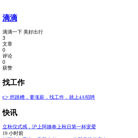
滴滴
滴滴一下 美好出行
3
文章
0
评论
0
获赞
找工作
👉
想跳槽，要涨薪，找工作，就上4A招聘
快讯
立秋仪式感，沪上阿姨奉上秋日第一杯宠爱
19 小时前