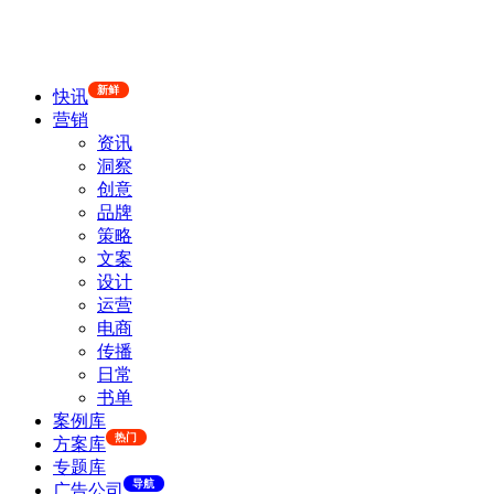
新鲜
快讯
营销
资讯
洞察
创意
品牌
策略
文案
设计
运营
电商
传播
日常
书单
案例库
热门
方案库
专题库
导航
广告公司