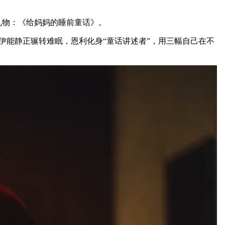
礼物：《给妈妈的睡前童话》。
伊能静正辗转难眠，恩利化身“童话讲述者”，用三幅自己在不