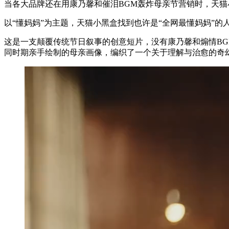
当各大品牌还在用康乃馨和催泪BGM轰炸母亲节营销时，天猫
以“懂妈妈”为主题，天猫小黑盒找到也许是“全网最懂妈妈”
这是一支颠覆传统节日叙事的创意短片，没有康乃馨和煽情BG
同时期亲手绘制的母亲画像，编织了一个关于理解与治愈的奇