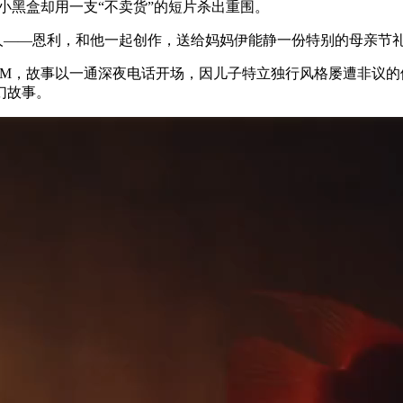
小黑盒却用一支“不卖货”的短片杀出重围。
的人——恩利，和他一起创作，送给妈妈伊能静一份特别的母亲节
M，故事以一通深夜电话开场，因儿子特立独行风格屡遭非议的
幻故事。