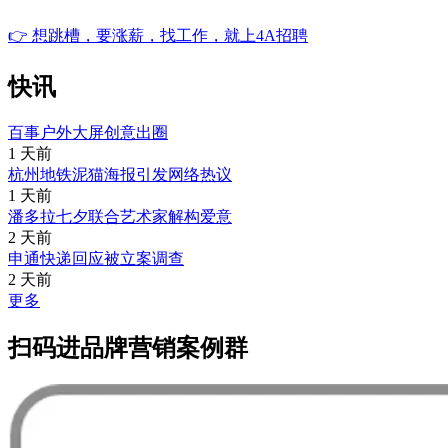
👉
想跳槽，要涨薪，找工作，就上4A招聘
快讯
百事户外大屏创意出圈
1 天前
杭州地铁泥猫海报引发网络热议
1 天前
潘多拉七夕联合艺术家解构爱意
2 天前
申通快递回应被立案调查
2 天前
更多
扫码进品牌营销案例群