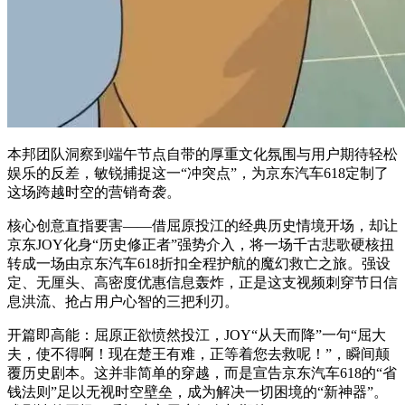
本邦团队洞察到端午节点自带的厚重文化氛围与用户期待轻松
娱乐的反差，敏锐捕捉这一“冲突点”，为京东汽车618定制了
这场跨越时空的营销奇袭。
核心创意直指要害——借屈原投江的经典历史情境开场，却让
京东JOY化身“历史修正者”强势介入，将一场千古悲歌硬核扭
转成一场由京东汽车618折扣全程护航的魔幻救亡之旅。‌强设
定、无厘头、高密度优惠信息轰炸‌，正是这支视频刺穿节日信
息洪流、抢占用户心智的三把利刃。
‌开篇即高能：屈原正欲愤然投江，JOY“从天而降”一句“屈大
夫，使不得啊！现在楚王有难，正等着您去救呢！”，瞬间颠
覆历史剧本。这并非简单的穿越，而是宣告京东汽车618的“省
钱法则”足以无视时空壁垒，成为解决一切困境的“新神器”。