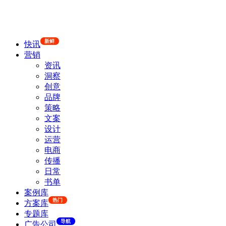
新鲜
快讯
营销
资讯
洞察
创意
品牌
策略
文案
设计
运营
电商
传播
日常
书单
案例库
热门
方案库
专题库
导航
广告公司