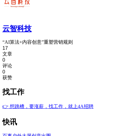
云智科技
“AI算法+内容创意”重塑营销规则
17
文章
0
评论
0
获赞
找工作
👉
想跳槽，要涨薪，找工作，就上4A招聘
快讯
百事户外大屏创意出圈