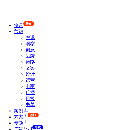
新鲜
快讯
营销
资讯
洞察
创意
品牌
策略
文案
设计
运营
电商
传播
日常
书单
案例库
热门
方案库
专题库
导航
广告公司