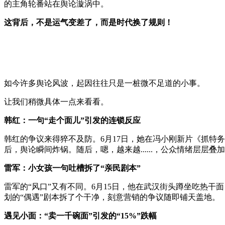
的主角轮番站在舆论漩涡中。
这背后，不是运气变差了，而是时代换了规则！
如今许多舆论风波，起因往往只是一桩微不足道的小事。
让我们稍微具体一点来看看。
韩红：一句“走个面儿”引发的连锁反应
韩红的争议来得猝不及防。6月17日，她在冯小刚新片《抓特
后，舆论瞬间炸锅。随后，嗯，越来越......，公众情绪层层
雷军：小女孩一句吐槽拆了“亲民剧本”
雷军的“风口”又有不同。6月15日，他在武汉街头蹲坐吃热
划的“偶遇”剧本拆了个干净，刻意营销的争议随即铺天盖地。
遇见小面：“卖一千碗面”引发的“15%”跌幅