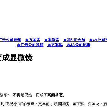
广告公司导航
🔥方案库
🔥案例库
🔥加VIP会员
🔥4A公司
🔥广告公司导航
🔥方案库
🔥4A公司招聘
变成显微镜
“翻车”，不再是偶然，而成了
高频常态。
雷军到“遇见小面”的宋奇；更早前，鹅腿阿姨、董宇辉、贾国龙；