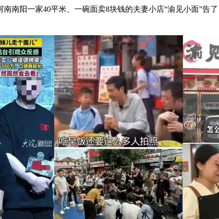
南南阳一家40平米、一碗面卖8块钱的夫妻小店“渝见小面”告