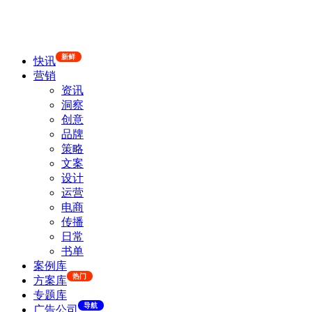
新鲜
快讯
营销
资讯
洞察
创意
品牌
策略
文案
设计
运营
电商
传播
日常
书单
案例库
热门
方案库
专题库
导航
广告公司