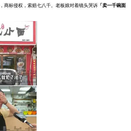
了，商标侵权，索赔七八千。老板娘对着镜头哭诉
「卖一千碗面