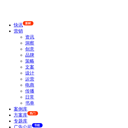
新鲜
快讯
营销
资讯
洞察
创意
品牌
策略
文案
设计
运营
电商
传播
日常
书单
案例库
热门
方案库
专题库
导航
广告公司