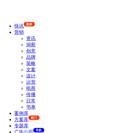
新鲜
快讯
营销
资讯
洞察
创意
品牌
策略
文案
设计
运营
电商
传播
日常
书单
案例库
热门
方案库
专题库
导航
广告公司