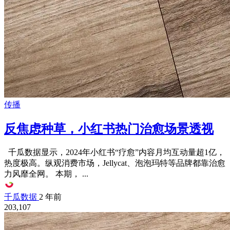
传播
反焦虑种草，小红书热门治愈场景透视
千瓜数据显示，2024年小红书“疗愈”内容月均互动量超1亿，
热度极高。纵观消费市场，Jellycat、泡泡玛特等品牌都靠治愈
力风靡全网。 本期， ...
千瓜数据
2 年前
203,107