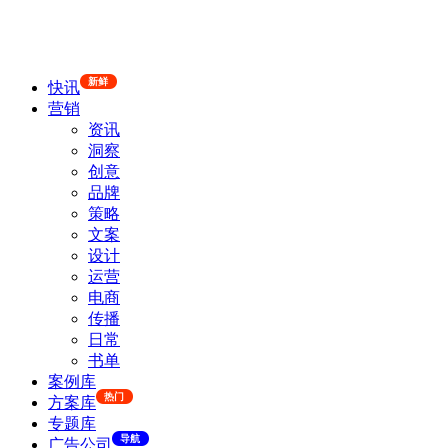
新鲜
快讯
营销
资讯
洞察
创意
品牌
策略
文案
设计
运营
电商
传播
日常
书单
案例库
热门
方案库
专题库
导航
广告公司