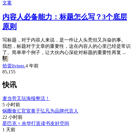
文案
内容人必备能力：标题怎么写？3个底层
原则
写标题，对于内容人来说，是一件让人头秃但又兴奋的事。
我想，标题对于文章的重要性，这在内容人的心里已经是常识
了。简单举个例子，让大伙内心深处对标题的重要性再复 ...
拾壹livings
4 年前
85,155
快讯
麦当劳又玩海报整活！
5 小时前
锅圈食汇官宣黄子弘凡为品牌代言人
22 小时前
星巴克 × 余华打造读书友好空间
1 天前