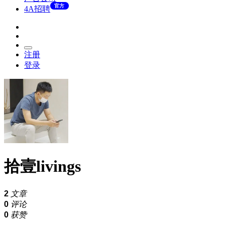
官方
4A招聘
注册
登录
拾壹livings
2
文章
0
评论
0
获赞