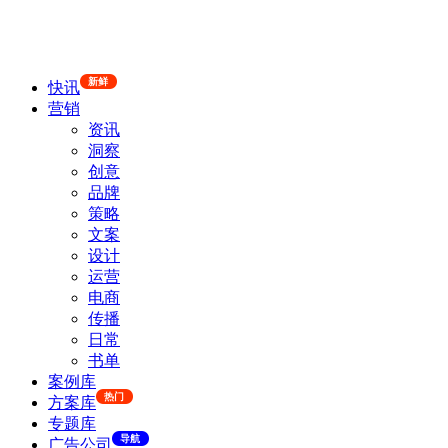
新鲜
快讯
营销
资讯
洞察
创意
品牌
策略
文案
设计
运营
电商
传播
日常
书单
案例库
热门
方案库
专题库
导航
广告公司